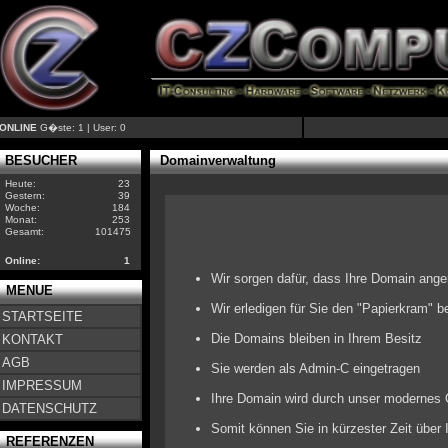
ONLINE
G�ste: 1 | User: 0
BESUCHER
Domainverwaltung
Heute:
23
Gestern:
39
Woche:
184
Monat:
253
Gesamt:
101475
Online:
1
Wir sorgen dafür, dass Ihre Domain ange
MENUE
Wir erledigen für Sie den "Papierkram" b
STARTSEITE
Die Domains bleiben in Ihrem Besitz
KONTAKT
AGB
Sie werden als Admin-C eingetragen
IMPRESSUM
Ihre Domain wird durch unser modernes On
DATENSCHUTZ
Somit können Sie in kürzester Zeit übe
REFERENZEN